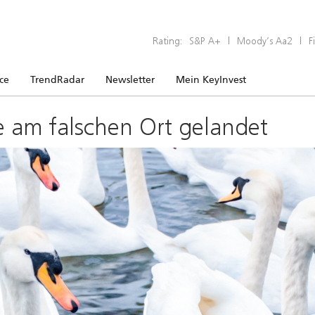
Rating:
S&P A+
|
Moody’s Aa2
|
F
ice
TrendRadar
Newsletter
Mein KeyInvest
e am falschen Ort gelandet