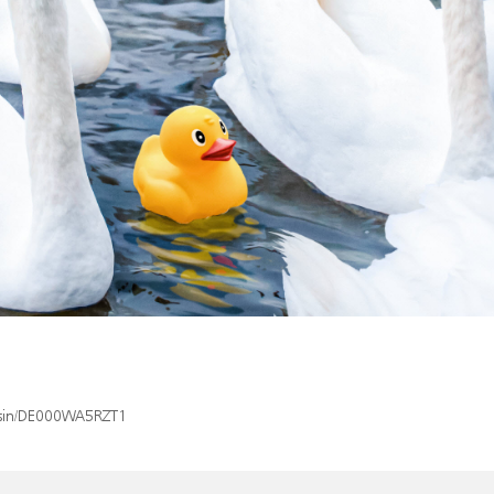
x/isin/DE000WA5RZT1