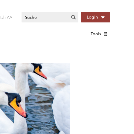
itch AA
Login
Tools