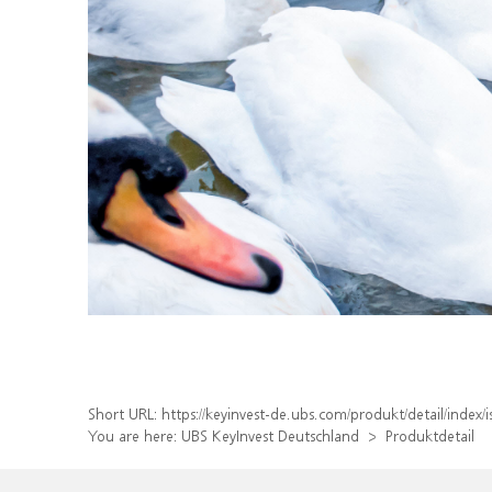
Short URL:
https://keyinvest-de.ubs.com/produkt/detail/inde
You are here:
UBS KeyInvest Deutschland
Produktdetail