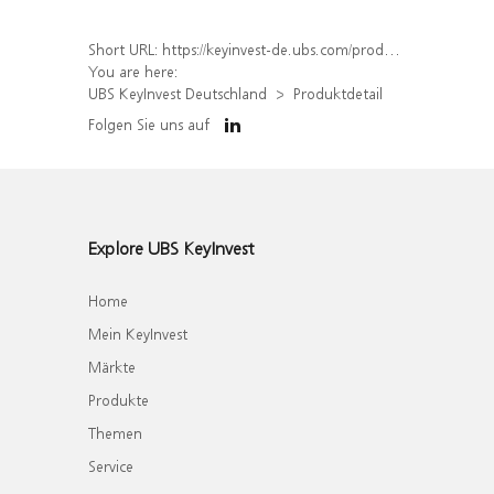
Short URL:
https://keyinvest-de.ubs.com/produkt/detail/index/isin/DE000WA5RZ87
You are here:
UBS KeyInvest Deutschland
Produktdetail
Folgen Sie uns auf
Explore UBS KeyInvest
Home
Mein KeyInvest
Märkte
Produkte
Themen
Service