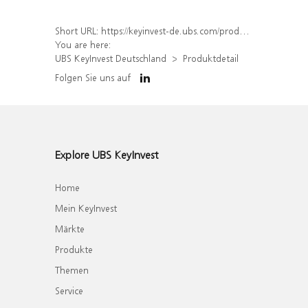
Short URL:
https://keyinvest-de.ubs.com/produkt/detail/index/isin/DE000WA5RXZ3
You are here:
UBS KeyInvest Deutschland
Produktdetail
Folgen Sie uns auf
Explore UBS KeyInvest
Home
Mein KeyInvest
Märkte
Produkte
Themen
Service