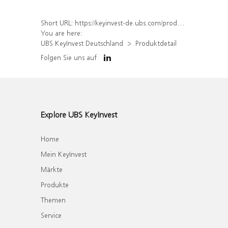
Short URL:
https://keyinvest-de.ubs.com/produkt/detail/index/isin/DE000WA5RXH1
You are here:
UBS KeyInvest Deutschland
Produktdetail
Folgen Sie uns auf
Explore UBS KeyInvest
Home
Mein KeyInvest
Märkte
Produkte
Themen
Service