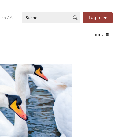
itch AA
Login
Tools