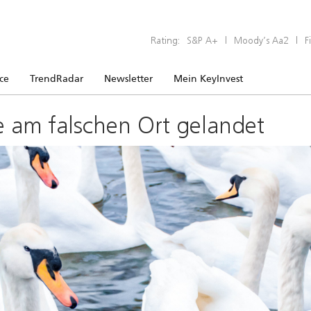
Rating:
S&P A+
|
Moody’s Aa2
|
F
ice
TrendRadar
Newsletter
Mein KeyInvest
e am falschen Ort gelandet