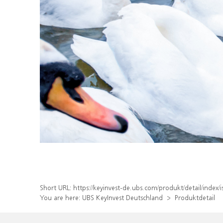
Short URL:
https://keyinvest-de.ubs.com/produkt/detail/inde
You are here:
UBS KeyInvest Deutschland
Produktdetail