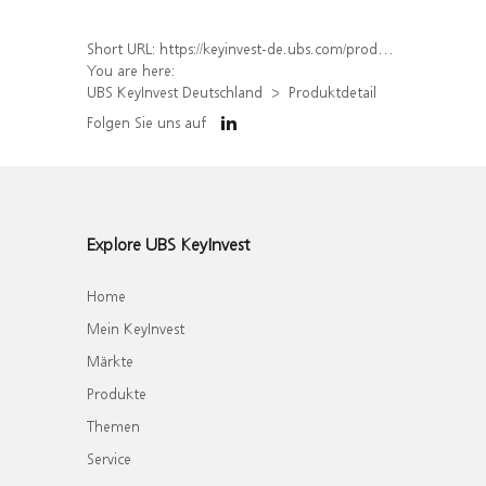
Short URL:
https://keyinvest-de.ubs.com/produkt/detail/index/isin/DE000WA5RTZ1
You are here:
UBS KeyInvest Deutschland
Produktdetail
Folgen Sie uns auf
Explore UBS KeyInvest
Home
Mein KeyInvest
Märkte
Produkte
Themen
Service