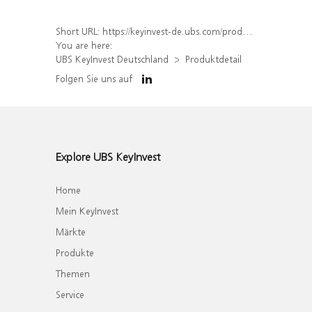
Short URL:
https://keyinvest-de.ubs.com/produkt/detail/index/isin/DE000WA5RAN7
You are here:
UBS KeyInvest Deutschland
Produktdetail
Folgen Sie uns auf
Explore UBS KeyInvest
Home
Mein KeyInvest
Märkte
Produkte
Themen
Service