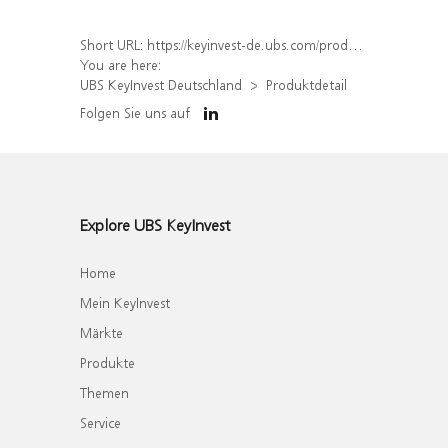
Short URL:
https://keyinvest-de.ubs.com/produkt/detail/index/isin/DE000WA5QG32
You are here:
UBS KeyInvest Deutschland
Produktdetail
Folgen Sie uns auf
Explore UBS KeyInvest
Home
Mein KeyInvest
Märkte
Produkte
Themen
Service