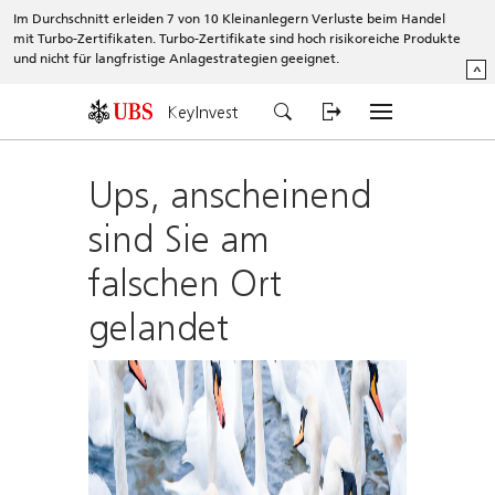
Im Durchschnitt erleiden 7 von 10 Kleinanlegern Verluste beim Handel
mit Turbo-Zertifikaten. Turbo-Zertifikate sind hoch risikoreiche Produkte
und nicht für langfristige Anlagestrategien geeignet.
^
KeyInvest
Ups, anscheinend
sind Sie am
falschen Ort
gelandet