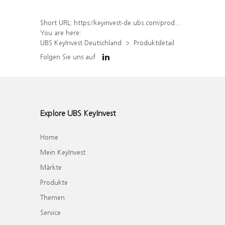
Short URL:
https://keyinvest-de.ubs.com/produkt/detail/index/isin/DE000WA5QDV6
You are here:
UBS KeyInvest Deutschland
Produktdetail
Folgen Sie uns auf
Explore UBS KeyInvest
Home
Mein KeyInvest
Märkte
Produkte
Themen
Service