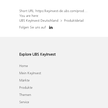
Short URL:
https://keyinvest-de.ubs.com/produkt/detail/index/isin/DE000WA5QBX6
You are here:
UBS KeyInvest Deutschland
Produktdetail
Folgen Sie uns auf
Explore UBS KeyInvest
Home
Mein KeyInvest
Märkte
Produkte
Themen
Service