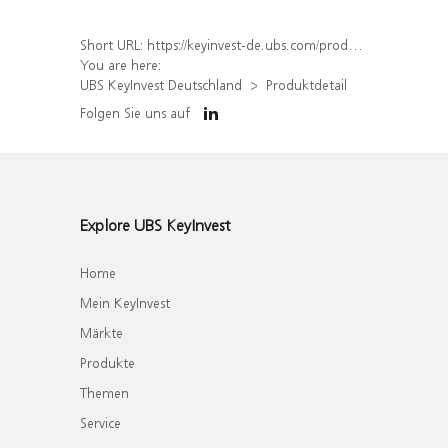
Short URL:
https://keyinvest-de.ubs.com/produkt/detail/index/isin/DE000WA5Q9R0
You are here:
UBS KeyInvest Deutschland
Produktdetail
Folgen Sie uns auf
Explore UBS KeyInvest
Home
Mein KeyInvest
Märkte
Produkte
Themen
Service