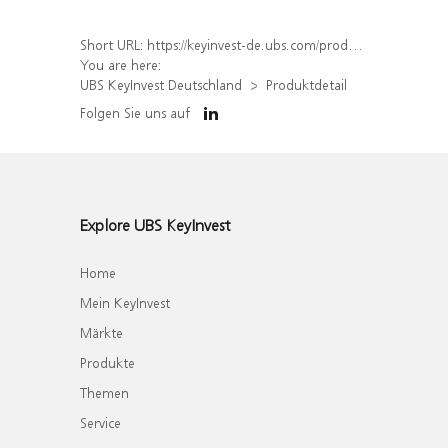
Short URL:
https://keyinvest-de.ubs.com/produkt/detail/index/isin/DE000WA5Q792
You are here:
UBS KeyInvest Deutschland
Produktdetail
Folgen Sie uns auf
Explore UBS KeyInvest
Home
Mein KeyInvest
Märkte
Produkte
Themen
Service