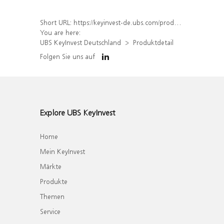
Short URL:
https://keyinvest-de.ubs.com/produkt/detail/index/isin/DE000WA5Q750
You are here:
UBS KeyInvest Deutschland
Produktdetail
Folgen Sie uns auf
Explore UBS KeyInvest
Home
Mein KeyInvest
Märkte
Produkte
Themen
Service