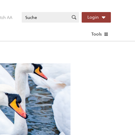
itch AA
Login
Tools