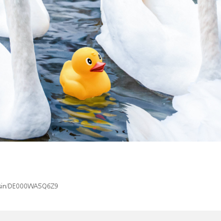
x/isin/DE000WA5Q6Z9