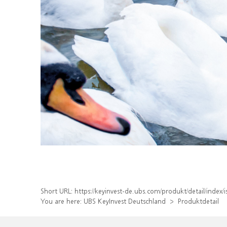
Short URL:
https://keyinvest-de.ubs.com/produkt/detail/inde
You are here:
UBS KeyInvest Deutschland
Produktdetail