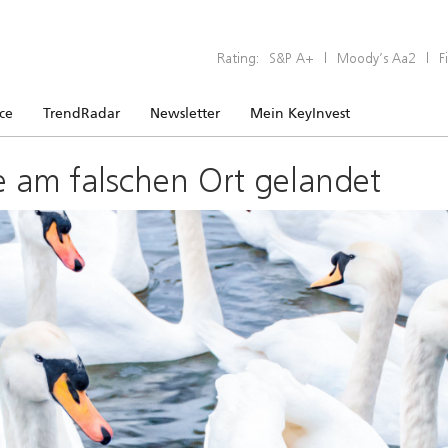
Rating:
S&P A+
|
Moody’s Aa2
|
F
ice
TrendRadar
Newsletter
Mein KeyInvest
e am falschen Ort gelandet