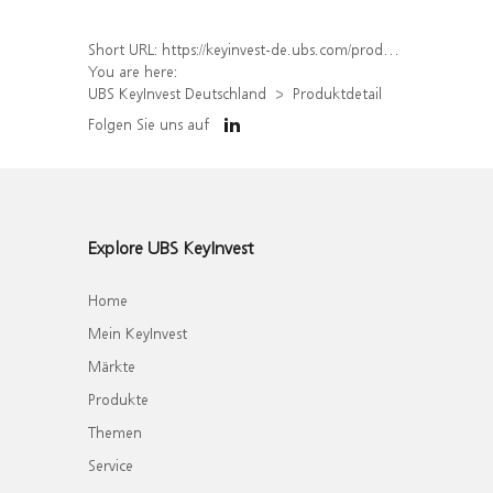
Short URL:
https://keyinvest-de.ubs.com/produkt/detail/index/isin/DE000WA5Q669
You are here:
UBS KeyInvest Deutschland
Produktdetail
Folgen Sie uns auf
Explore UBS KeyInvest
Home
Mein KeyInvest
Märkte
Produkte
Themen
Service