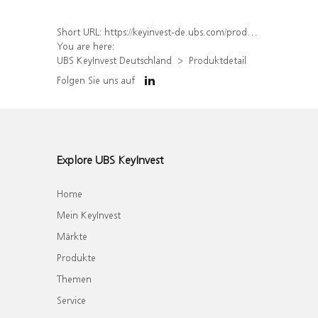
Short URL:
https://keyinvest-de.ubs.com/produkt/detail/index/isin/DE000WA5Q511
You are here:
UBS KeyInvest Deutschland
Produktdetail
Folgen Sie uns auf
Explore UBS KeyInvest
Home
Mein KeyInvest
Märkte
Produkte
Themen
Service