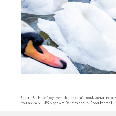
Short URL:
https://keyinvest-de.ubs.com/produkt/detail/inde
You are here:
UBS KeyInvest Deutschland
Produktdetail