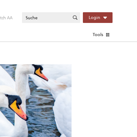
itch AA
Login
Tools