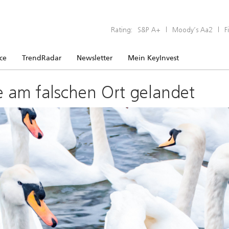
Rating:
S&P A+
|
Moody’s Aa2
|
F
ice
TrendRadar
Newsletter
Mein KeyInvest
e am falschen Ort gelandet