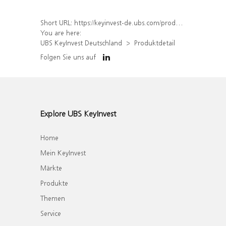
Short URL:
https://keyinvest-de.ubs.com/produkt/detail/index/isin/DE000WA5PWE4
You are here:
UBS KeyInvest Deutschland
Produktdetail
Folgen Sie uns auf
Explore UBS KeyInvest
Home
Mein KeyInvest
Märkte
Produkte
Themen
Service