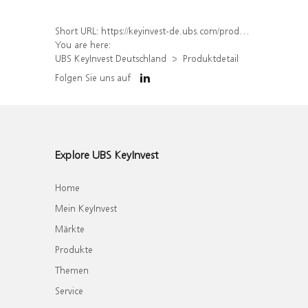
Short URL:
https://keyinvest-de.ubs.com/produkt/detail/index/isin/DE000WA5PW66
You are here:
UBS KeyInvest Deutschland
Produktdetail
Folgen Sie uns auf
Explore UBS KeyInvest
Home
Mein KeyInvest
Märkte
Produkte
Themen
Service