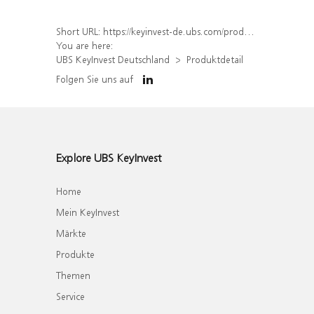
Short URL:
https://keyinvest-de.ubs.com/produkt/detail/index/isin/DE000WA5PW41
You are here:
UBS KeyInvest Deutschland
Produktdetail
Folgen Sie uns auf
Explore UBS KeyInvest
Home
Mein KeyInvest
Märkte
Produkte
Themen
Service