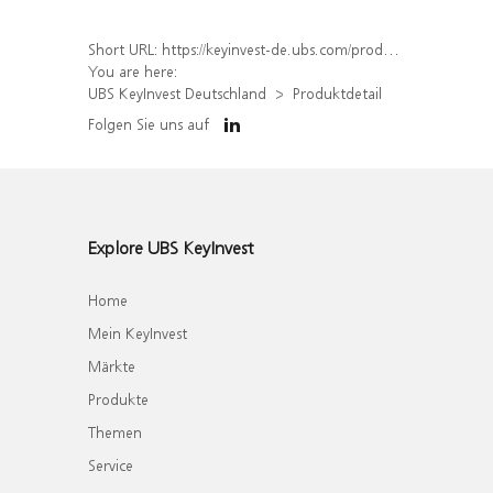
Short URL:
https://keyinvest-de.ubs.com/produkt/detail/index/isin/DE000WA5PU84
You are here:
UBS KeyInvest Deutschland
Produktdetail
Folgen Sie uns auf
Explore UBS KeyInvest
Home
Mein KeyInvest
Märkte
Produkte
Themen
Service