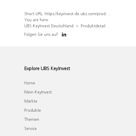
Short URL:
https://keyinvest-de.ubs.com/produkt/detail/index/isin/DE000WA5PU76
You are here:
UBS KeyInvest Deutschland
Produktdetail
Folgen Sie uns auf
Explore UBS KeyInvest
Home
Mein KeyInvest
Märkte
Produkte
Themen
Service