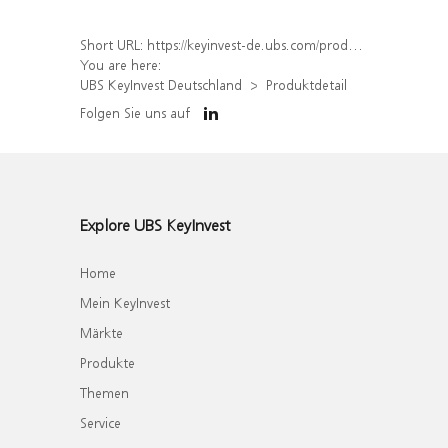
Short URL:
https://keyinvest-de.ubs.com/produkt/detail/index/isin/DE000WA5PTM3
You are here:
UBS KeyInvest Deutschland
Produktdetail
Folgen Sie uns auf
Explore UBS KeyInvest
Home
Mein KeyInvest
Märkte
Produkte
Themen
Service