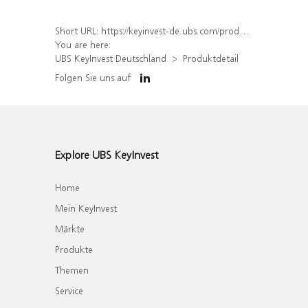
Short URL:
https://keyinvest-de.ubs.com/produkt/detail/index/isin/DE000WA5PTE0
You are here:
UBS KeyInvest Deutschland
Produktdetail
Folgen Sie uns auf
Explore UBS KeyInvest
Home
Mein KeyInvest
Märkte
Produkte
Themen
Service