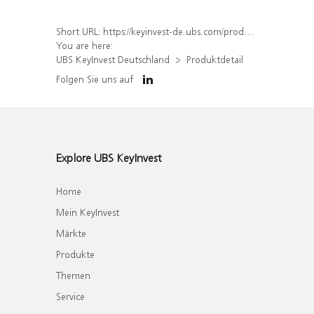
Short URL:
https://keyinvest-de.ubs.com/produkt/detail/index/isin/DE000WA5PT12
You are here:
UBS KeyInvest Deutschland
Produktdetail
Folgen Sie uns auf
Explore UBS KeyInvest
Home
Mein KeyInvest
Märkte
Produkte
Themen
Service