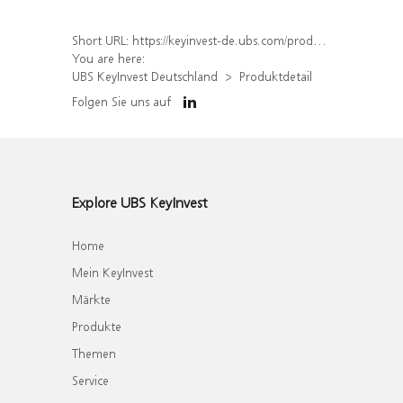
Short URL:
https://keyinvest-de.ubs.com/produkt/detail/index/isin/DE000WA5PS96
You are here:
UBS KeyInvest Deutschland
Produktdetail
Folgen Sie uns auf
Explore UBS KeyInvest
Home
Mein KeyInvest
Märkte
Produkte
Themen
Service