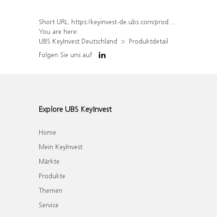
Short URL:
https://keyinvest-de.ubs.com/produkt/detail/index/isin/DE000WA5PRY2
You are here:
UBS KeyInvest Deutschland
Produktdetail
Folgen Sie uns auf
Explore UBS KeyInvest
Home
Mein KeyInvest
Märkte
Produkte
Themen
Service