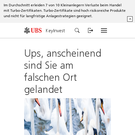
Im Durchschnitt erleiden 7 von 10 Kleinanlegern Verluste beim Handel
mit Turbo-Zertifikaten. Turbo-Zertifikate sind hoch risikoreiche Produkte
und nicht für langfristige Anlagestrategien geeignet.
^
KeyInvest
Ups, anscheinend
sind Sie am
falschen Ort
gelandet