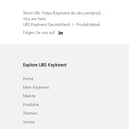
Short URL:
https://keyinvest-de.ubs.com/produkt/detail/index/isin/DE000WA5PK60
You are here:
UBS KeyInvest Deutschland
Produktdetail
Folgen Sie uns auf
Explore UBS KeyInvest
Home
Mein KeyInvest
Märkte
Produkte
Themen
Service