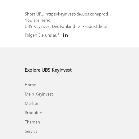
Short URL:
https://keyinvest-de.ubs.com/produkt/detail/index/isin/DE000WA5PJ63
You are here:
UBS KeyInvest Deutschland
Produktdetail
Folgen Sie uns auf
Explore UBS KeyInvest
Home
Mein KeyInvest
Märkte
Produkte
Themen
Service