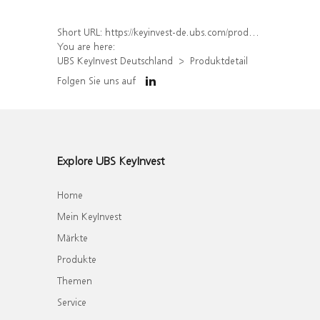
Short URL:
https://keyinvest-de.ubs.com/produkt/detail/index/isin/DE000WA5PF75
You are here:
UBS KeyInvest Deutschland
Produktdetail
Folgen Sie uns auf
Explore UBS KeyInvest
Home
Mein KeyInvest
Märkte
Produkte
Themen
Service