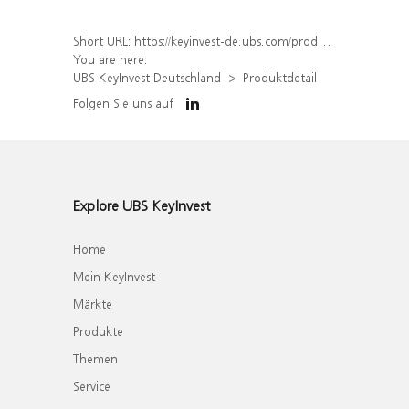
Short URL:
https://keyinvest-de.ubs.com/produkt/detail/index/isin/DE000WA5PDY2
You are here:
UBS KeyInvest Deutschland
Produktdetail
Folgen Sie uns auf
Explore UBS KeyInvest
Home
Mein KeyInvest
Märkte
Produkte
Themen
Service