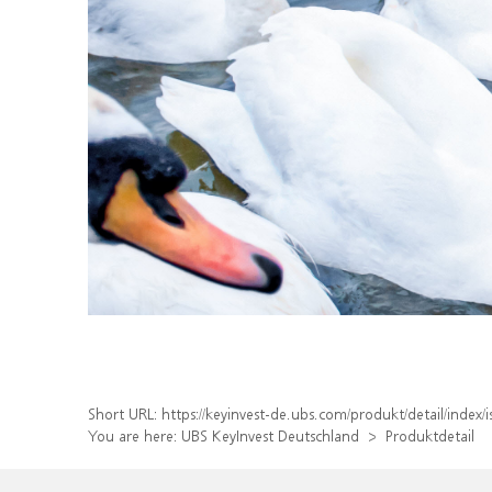
Short URL:
https://keyinvest-de.ubs.com/produkt/detail/inde
You are here:
UBS KeyInvest Deutschland
Produktdetail