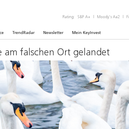
Rating:
S&P A+
|
Moody’s Aa2
|
F
ice
TrendRadar
Newsletter
Mein KeyInvest
e am falschen Ort gelandet