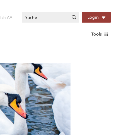
itch AA
Login
Tools