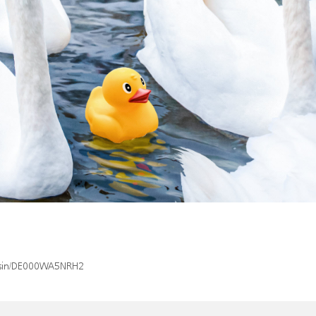
x/isin/DE000WA5NRH2