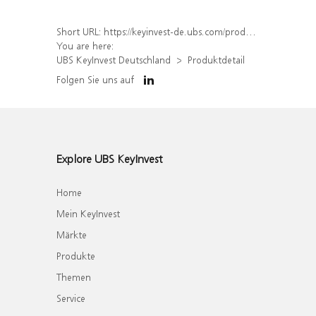
Short URL:
https://keyinvest-de.ubs.com/produkt/detail/index/isin/DE000WA5NPN4
You are here:
UBS KeyInvest Deutschland
Produktdetail
Folgen Sie uns auf
Explore UBS KeyInvest
Home
Mein KeyInvest
Märkte
Produkte
Themen
Service