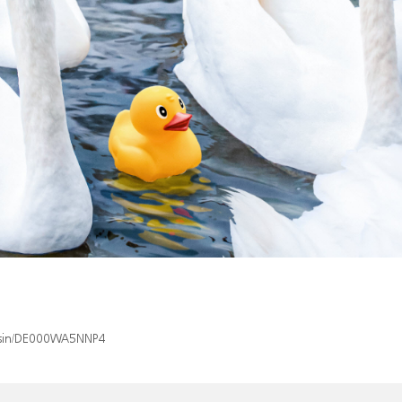
x/isin/DE000WA5NNP4