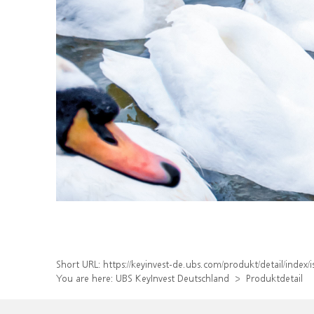
Short URL:
https://keyinvest-de.ubs.com/produkt/detail/inde
You are here:
UBS KeyInvest Deutschland
Produktdetail