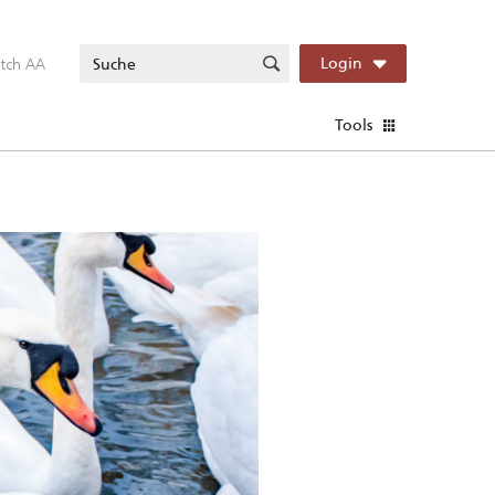
itch AA
Login
Tools