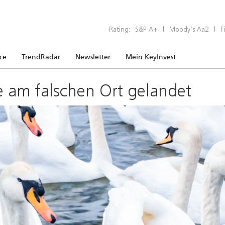
Rating:
S&P A+
|
Moody’s Aa2
|
F
ice
TrendRadar
Newsletter
Mein KeyInvest
e am falschen Ort gelandet