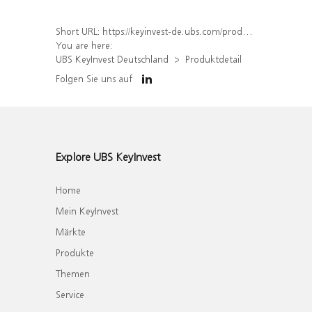
Short URL:
https://keyinvest-de.ubs.com/produkt/detail/index/isin/DE000WA5NN85
You are here:
UBS KeyInvest Deutschland
Produktdetail
Folgen Sie uns auf
Explore UBS KeyInvest
Home
Mein KeyInvest
Märkte
Produkte
Themen
Service