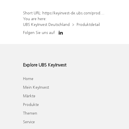
Short URL:
https://keyinvest-de.ubs.com/produkt/detail/index/isin/DE000WA5NLZ7
You are here:
UBS KeyInvest Deutschland
Produktdetail
Folgen Sie uns auf
Explore UBS KeyInvest
Home
Mein KeyInvest
Märkte
Produkte
Themen
Service