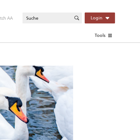
itch AA
Login
Tools