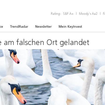
Rating:
S&P A+
|
Moody’s Aa2
|
F
ice
TrendRadar
Newsletter
Mein KeyInvest
e am falschen Ort gelandet