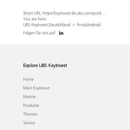
Short URL:
https://keyinvest-de.ubs.com/produkt/detail/index/isin/DE000WA5NHT8
You are here:
UBS KeyInvest Deutschland
Produktdetail
Folgen Sie uns auf
Explore UBS KeyInvest
Home
Mein KeyInvest
Märkte
Produkte
Themen
Service