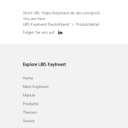
Short URL:
https://keyinvest-de.ubs.com/produkt/detail/index/isin/DE000WA5NHQ4
You are here:
UBS KeyInvest Deutschland
Produktdetail
Folgen Sie uns auf
Explore UBS KeyInvest
Home
Mein KeyInvest
Märkte
Produkte
Themen
Service