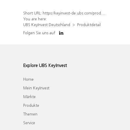
Short URL:
https://keyinvest-de.ubs.com/produkt/detail/index/isin/DE000WA5NE11
You are here:
UBS KeyInvest Deutschland
Produktdetail
Folgen Sie uns auf
Explore UBS KeyInvest
Home
Mein KeyInvest
Märkte
Produkte
Themen
Service