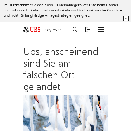
Im Durchschnitt erleiden 7 von 10 Kleinanlegern Verluste beim Handel
mit Turbo-Zertifikaten. Turbo-Zertifikate sind hoch risikoreiche Produkte
und nicht für langfristige Anlagestrategien geeignet.
^
KeyInvest
Ups, anscheinend
sind Sie am
falschen Ort
gelandet