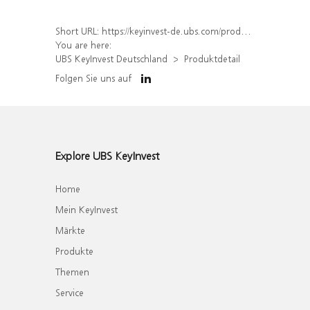
Short URL:
https://keyinvest-de.ubs.com/produkt/detail/index/isin/DE000WA5NCS1
You are here:
UBS KeyInvest Deutschland
Produktdetail
Folgen Sie uns auf
Explore UBS KeyInvest
Home
Mein KeyInvest
Märkte
Produkte
Themen
Service