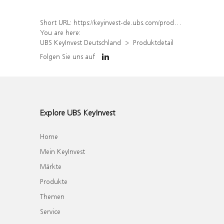
Short URL:
https://keyinvest-de.ubs.com/produkt/detail/index/isin/DE000WA5NBG8
You are here:
UBS KeyInvest Deutschland
Produktdetail
Folgen Sie uns auf
Explore UBS KeyInvest
Home
Mein KeyInvest
Märkte
Produkte
Themen
Service