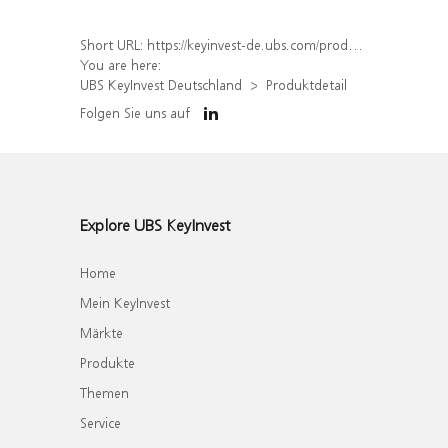
Short URL:
https://keyinvest-de.ubs.com/produkt/detail/index/isin/DE000WA5N5E9
You are here:
UBS KeyInvest Deutschland
Produktdetail
Folgen Sie uns auf
Explore UBS KeyInvest
Home
Mein KeyInvest
Märkte
Produkte
Themen
Service