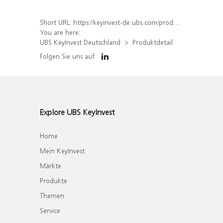
Short URL:
https://keyinvest-de.ubs.com/produkt/detail/index/isin/DE000WA5N559
You are here:
UBS KeyInvest Deutschland
Produktdetail
Folgen Sie uns auf
Explore UBS KeyInvest
Home
Mein KeyInvest
Märkte
Produkte
Themen
Service