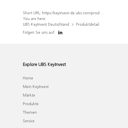
Short URL:
https://keyinvest-de.ubs.com/produkt/detail/index/isin/DE000WA5N4K9
You are here:
UBS KeyInvest Deutschland
Produktdetail
Folgen Sie uns auf
Explore UBS KeyInvest
Home
Mein KeyInvest
Märkte
Produkte
Themen
Service