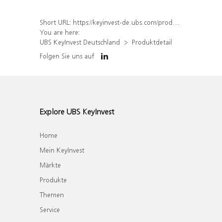
Short URL:
https://keyinvest-de.ubs.com/produkt/detail/index/isin/DE000WA5N2H9
You are here:
UBS KeyInvest Deutschland
Produktdetail
Folgen Sie uns auf
Explore UBS KeyInvest
Home
Mein KeyInvest
Märkte
Produkte
Themen
Service