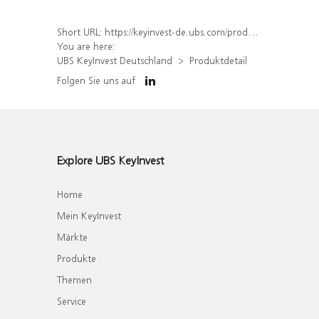
Short URL:
https://keyinvest-de.ubs.com/produkt/detail/index/isin/DE000WA5M9S2
You are here:
UBS KeyInvest Deutschland
Produktdetail
Folgen Sie uns auf
Explore UBS KeyInvest
Home
Mein KeyInvest
Märkte
Produkte
Themen
Service