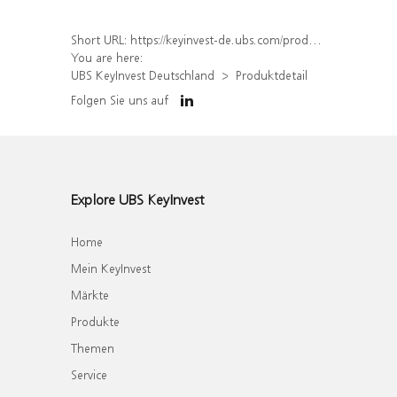
Short URL:
https://keyinvest-de.ubs.com/produkt/detail/index/isin/DE000WA5M8B0
You are here:
UBS KeyInvest Deutschland
Produktdetail
Folgen Sie uns auf
Explore UBS KeyInvest
Home
Mein KeyInvest
Märkte
Produkte
Themen
Service