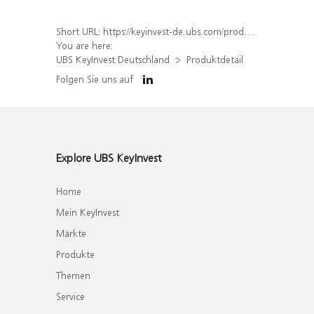
Short URL:
https://keyinvest-de.ubs.com/produkt/detail/index/isin/DE000WA5LJQ4
You are here:
UBS KeyInvest Deutschland
Produktdetail
Folgen Sie uns auf
Explore UBS KeyInvest
Home
Mein KeyInvest
Märkte
Produkte
Themen
Service