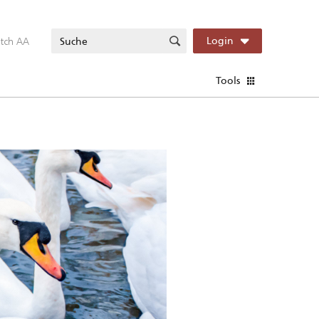
itch AA
Login
Tools