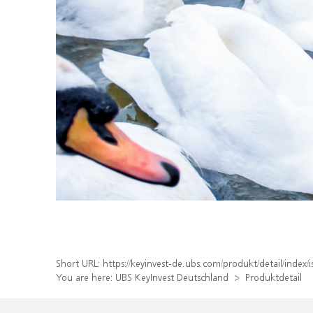
Short URL:
https://keyinvest-de.ubs.com/produkt/detail/inde
You are here:
UBS KeyInvest Deutschland
Produktdetail