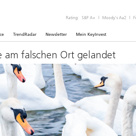
Rating:
S&P A+
|
Moody’s Aa2
|
F
ice
TrendRadar
Newsletter
Mein KeyInvest
e am falschen Ort gelandet