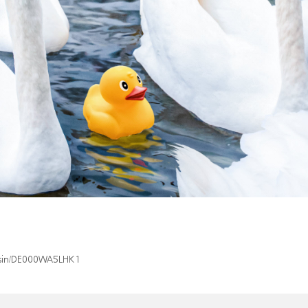
x/isin/DE000WA5LHK1